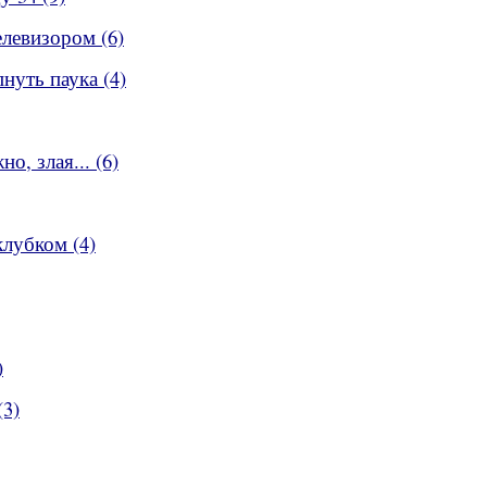
елевизором (6)
нуть паука (4)
о, злая... (6)
клубком (4)
)
(3)