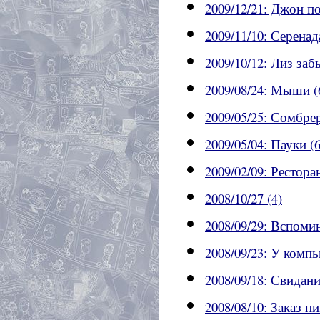
2009/12/21: Джон п
2009/11/10: Серенад
2009/10/12: Лиз заб
2009/08/24: Мыши (
2009/05/25: Сомбрер
2009/05/04: Пауки (6
2009/02/09: Рестор
2008/10/27 (4)
2008/09/29: Вспоми
2008/09/23: У компь
2008/09/18: Свидан
2008/08/10: Заказ п