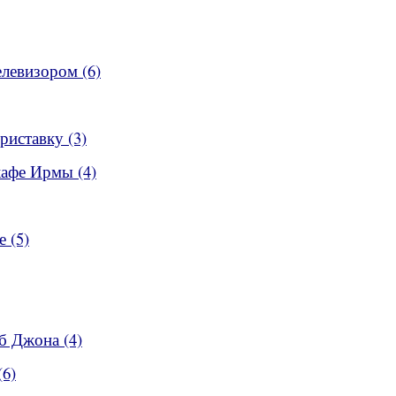
елевизором (6)
приставку (3)
кафе Ирмы (4)
е (5)
б Джона (4)
(6)