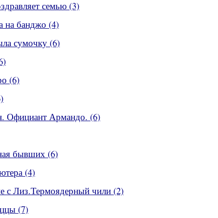
оздравляет семью (3)
а на банджо (4)
ыла сумочку (6)
6)
о (6)
)
ан. Официант Армандо. (6)
ная бывших (6)
ютера (4)
ие с Лиз.Термоядерный чили (2)
иццы (7)