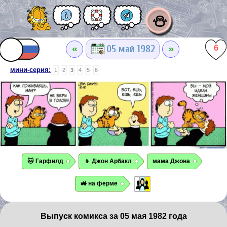
⛄
«
»
05 май 1982
6
мини-серия:
1
2
3
4
5
6
🐱 Гарфилд
👦 Джон Арбакл
мама Джона
🚜 на ферме
Выпуск комикса за 05 мая 1982 года