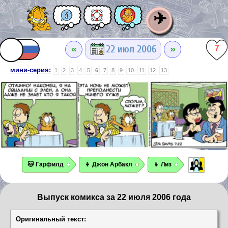
✈
«
»
22 июл 2006
7
мини-серия:
1
2
3
4
5
6
7
8
9
10
11
12
13
🐱 Гарфилд
👦 Джон Арбакл
👧 Лиз
Выпуск комикса за 22 июля 2006 года
Оригинальный текст: