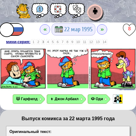
👧
«
»
22 мар 1995
8
мини-серия:
1
2
3
4
5
6
7
8
9
10
11
12
13
14
🐱 Гарфилд
👦 Джон Арбакл
🐶 Оди
Выпуск комикса за 22 марта 1995 года
Оригинальный текст: