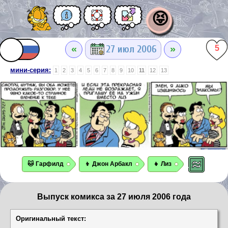
😝
«
»
27 июл 2006
5
мини-серия:
1
2
3
4
5
6
7
8
9
10
11
12
13
🐱 Гарфилд
👦 Джон Арбакл
👧 Лиз
Выпуск комикса за 27 июля 2006 года
Оригинальный текст: