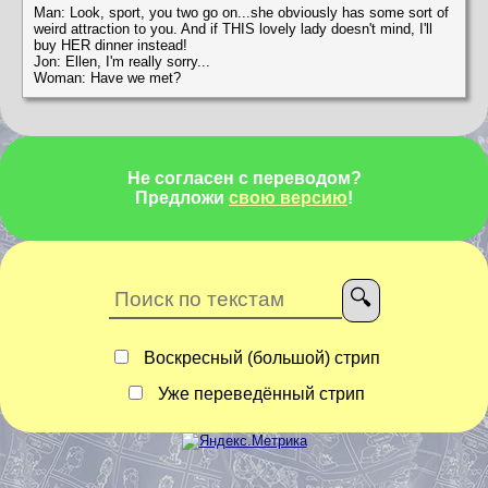
Man: Look, sport, you two go on...she obviously has some sort of
weird attraction to you. And if THIS lovely lady doesn't mind, I'll
buy HER dinner instead!
Jon: Ellen, I'm really sorry...
Woman: Have we met?
Не согласен с переводом?
Предложи
свою версию
!
Воскресный (большой) стрип
Уже переведённый стрип