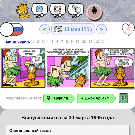
👩
«
»
30 мар 1995
4
мини-серия:
1
2
3
4
5
6
7
8
9
10
11
12
13
14
предлагаемые теги:
🐱 Гарфилд
👦 Джон Арбакл
Выпуск комикса за 30 марта 1995 года
Оригинальный текст: