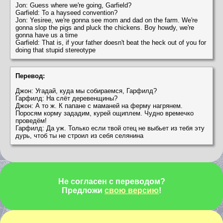
Jon: Guess where we're going, Garfield?
Garfield: To a hayseed convention?
Jon: Yesiree, we're gonna see mom and dad on the farm. We're
gonna slop the pigs and pluck the chickens. Boy howdy, we're
gonna have us a time
Garfield: That is, if your father doesn't beat the heck out of you for
doing that stupid stereotype
Перевод:
Джон: Угадай, куда мы собираемся, Гарфилд?
Гарфилд: На слёт деревенщины?
Джон: А то ж. К папане с маманей на ферму нагрянем.
Поросям корму зададим, курей ощиплем. Чудно времечко
проведём!
Гарфилд: Да уж. Только если твой отец не выбьет из тебя эту
дурь, чтоб ты не строил из себя селянина
Не согласен с переводом?
Предложи
свою версию
!