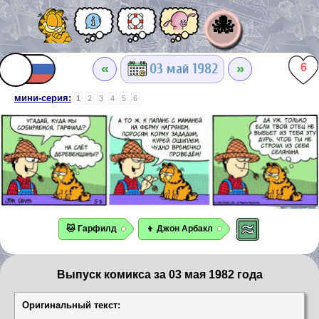
🐙
«
»
03 май 1982
6
мини-серия:
1
2
3
4
5
6
🐱 Гарфилд
👦 Джон Арбакл
Выпуск комикса за 03 мая 1982 года
Оригинальный текст: