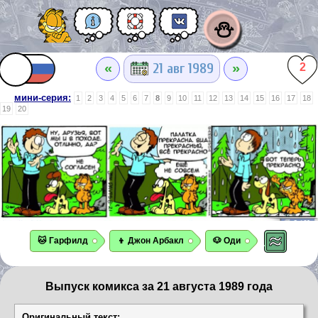
⛄
«
»
21 авг 1989
2
мини-серия:
1
2
3
4
5
6
7
8
9
10
11
12
13
14
15
16
17
18
19
20
🐱 Гарфилд
👦 Джон Арбакл
🐶 Оди
Выпуск комикса за 21 августа 1989 года
Оригинальный текст: