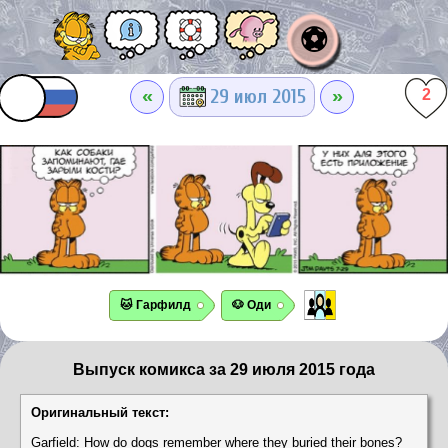
⚽
«
»
29 июл 2015
2
🐱 Гарфилд
🐶 Оди
Выпуск комикса за 29 июля 2015 года
Оригинальный текст:
Garfield: How do dogs remember where they buried their bones?