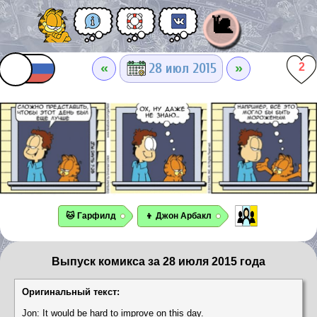
🐌
«
»
28 июл 2015
2
🐱 Гарфилд
👦 Джон Арбакл
Выпуск комикса за 28 июля 2015 года
Оригинальный текст:
Jon: It would be hard to improve on this day.