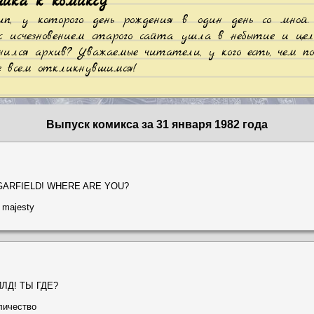
чика к комиксу
п, у которого день рождения в один день со мной.
 с исчезновением старого сайта ушла в небытие и цела
анился архив? Уважаемые читатели, у кого есть, чем п
е всем откликнувшимся!
Выпуск комикса за 31 января 1982 года
 GARFIELD! WHERE ARE YOU?
r majesty
ИЛД! ТЫ ГДЕ?
личество