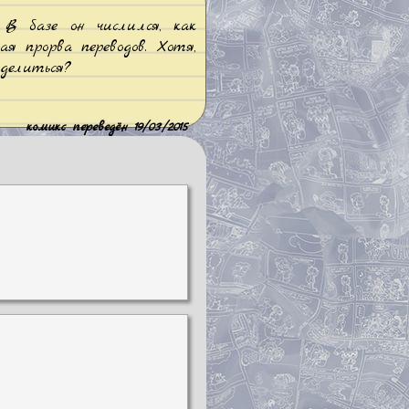
 В базе он числился, как
я прорва переводов. Хотя,
оделиться?
комикс переведён 19/03/2015