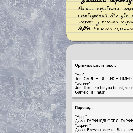
Записки перевод
Решил перевести стри
переведенный. Но увы,
может, у кого-то сохр
UPD:
Спасибо огромно
Оригинальный текст:
*Rrrr*
Jon: GARFIELD! LUNCH TIME!
*Screee*
Jon: It is time for you to eat, you
Garfield: If I must
Перевод:
*Рррр*
Джон: ГАРФИЛД! ОБЕД! ГАРФ
*Скриип*
Джон: Время трапезы, Ваше ве