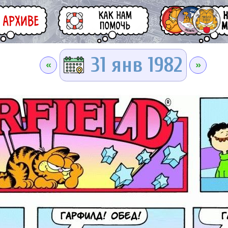
31 янв 1982
«
»