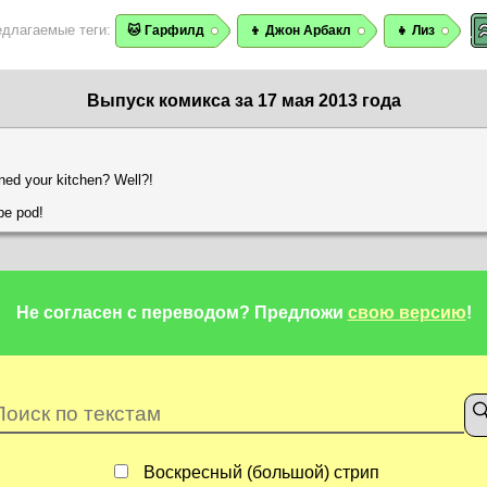
едлагаемые теги:
🐱 Гарфилд
👦 Джон Арбакл
👧 Лиз
Выпуск комикса за 17 мая 2013 года
ned your kitchen? Well?!
pe pod!
Не согласен с переводом?
Предложи
свою версию
!
Воскресный (большой) стрип