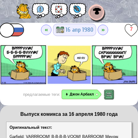
🍄
«
»
16 апр 1980
7
предлагаемые теги:
👦 Джон Арбакл
Выпуск комикса за 16 апреля 1980 года
Оригинальный текст:
Garfield: VARRROOM! B-B-B-B-VOOM! BARROOM! Meyow.