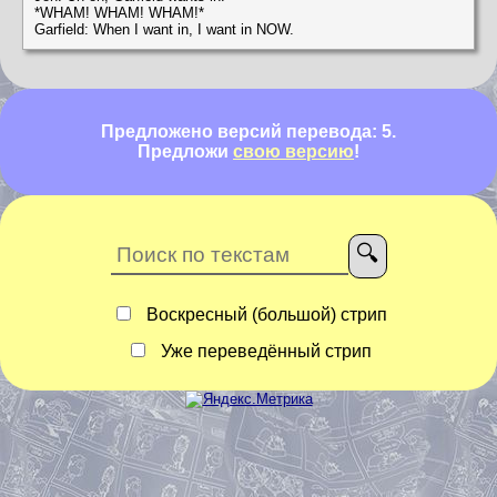
*WHAM! WHAM! WHAM!*
Garfield: When I want in, I want in NOW.
Предложено версий перевода: 5.
Предложи
свою версию
!
Воскресный (большой) стрип
Уже переведённый стрип