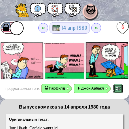
🐱
«
»
14 апр 1980
6
предлагаемые теги:
🐱 Гарфилд
👦 Джон Арбакл
Выпуск комикса за 14 апреля 1980 года
Оригинальный текст:
Jon: Uh-oh, Garfield wants in!