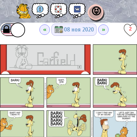
😝
«
»
08 ноя 2020
2